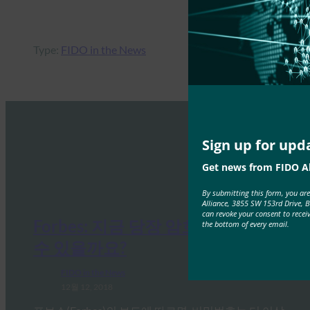
Type:
FIDO in the News
Sign up for upd
Get news from FIDO Al
By submitting this form, you ar
Alliance, 3855 SW 153rd Drive, 
can revoke your consent to recei
Forbes: 지금 당장 암호를 멸종시킬
the bottom of every email.
수 있을까요?
FIDO in the News
12월 12, 2018