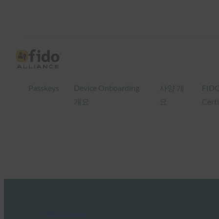
Passkeys
Device Onboarding
사양 개
FID
개요
요
Certi
FIDO in the News