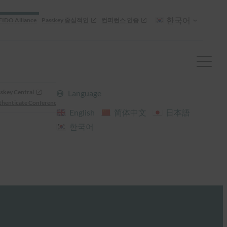
한국어
FIDO Alliance
Passkey 중심적인
컨퍼런스 인증
skey Central
Language
henticate Conference
English
简体中文
日本語
한국어