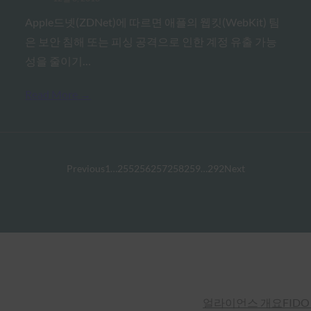
Apple드넷(ZDNet)에 따르면 애플의 웹킷(WebKit) 팀
은 보안 침해 또는 피싱 공격으로 인한 계정 유출 가능
성을 줄이기…
Read More →
Previous
1
…
255
256
257
258
259
…
292
Next
얼라이언스 개요
FIDO