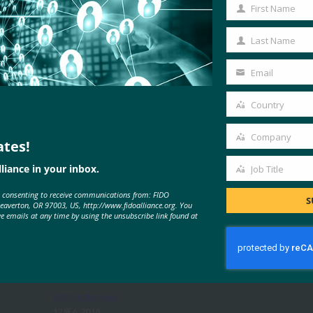
First Name
First
Name
Last Name
Last
Name
Email
Your
email
Country
Country
Company
ates!
Company
MORE
FIDO IN THE NEWS
liance in your inbox.
Job Title
Job
e consenting to receive communications from: FIDO
Title
S
Beaverton, OR 97003, US, http://www.fidoalliance.org. You
ve emails at any time by using the unsubscribe link found at
ZDNet: Apple 이 웹 암호를 없애고
있습니까? Safari, macOS에서
WebAuthn 로그인 시험
FIDO in the News
12월 6, 2018