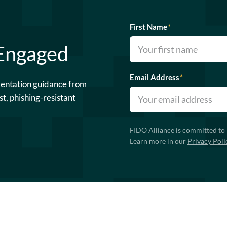
First Name
*
 Engaged
Email Address
*
mentation guidance from
st, phishing-resistant
FIDO Alliance is committed to 
Learn more in our
Privacy Poli