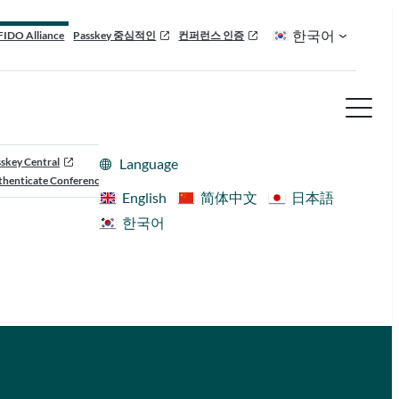
한국어
FIDO Alliance
Passkey 중심적인
컨퍼런스 인증
skey Central
Language
henticate Conference
English
简体中文
日本語
한국어