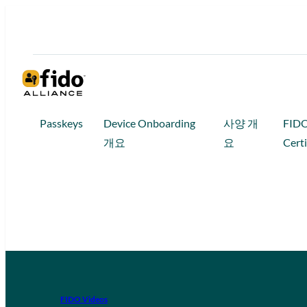
Passkeys
Device Onboarding
사양 개
FID
개요
요
Certi
FIDO Videos