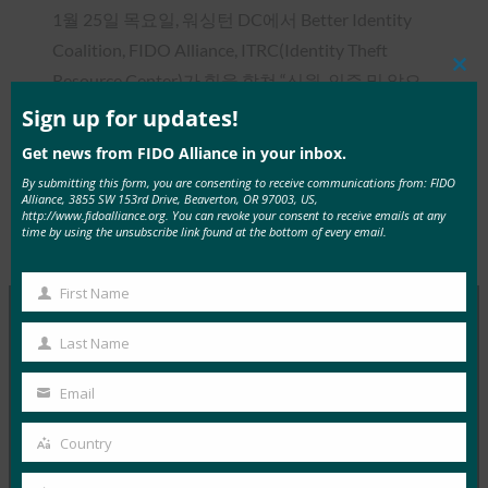
1월 25일 목요일, 워싱턴 DC에서 Better Identity
Coalition, FIDO Alliance, ITRC(Identity Theft
Clos
Resource Center)가 힘을 합쳐 “신원, 인증 및 앞으
this
로의 길”을 주제로 종일 정책 포럼을 개최했습니다.
mod
Sign up for updates!
Get news from FIDO Alliance in your inbox.
By submitting this form, you are consenting to receive communications from: FIDO
Alliance, 3855 SW 153rd Drive, Beaverton, OR 97003, US,
http://www.fidoalliance.org. You can revoke your consent to receive emails at any
time by using the unsubscribe link found at the bottom of every email.
Type:
FIDO Videos
First Name
First
Name
Last Name
MORE
FIDO VIDEOS
Last
Name
Email
Your
동영상 FIDO Alliance 공개 세미나 한국 개최
email
Country
FIDO Videos
Country
12월 19, 2022