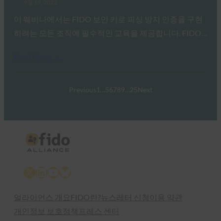
9월 19, 2022
이 웨비나에서는 FIDO 보안 키로 피싱 방지 인증을 구현
하려는 모든 조직에 필수적인 교육을 제공합니다. FIDO…
Read More →
Previous
1
…
5
6
7
8
9
…
25
Next
X
LinkedIn
YouTube
Bluesky
얼라이언스 개요
FIDO란?
뉴스레터 신청
이용 약관
개인정보 보호정책
프레스 센터