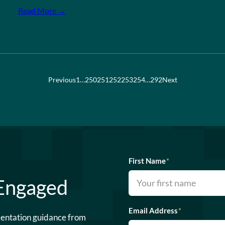
Read More →
Previous
1
…
250
251
252
253
254
…
292
Next
First Name
*
 Engaged
Email Address
*
mentation guidance from