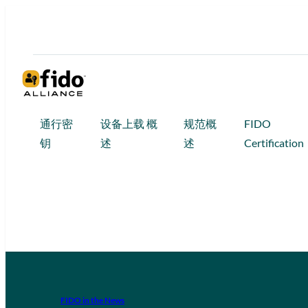
通行密
设备上载 概
规范概
FIDO
钥
述
述
Certification
FIDO in the News