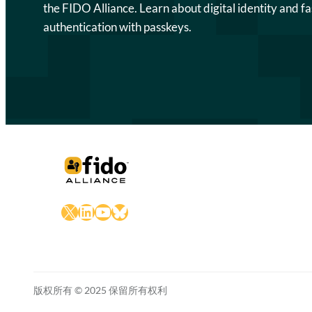
the FIDO Alliance. Learn about digital identity and fa
authentication with passkeys.
X
LinkedIn
YouTube
Bluesky
版权所有 © 2025 保留所有权利