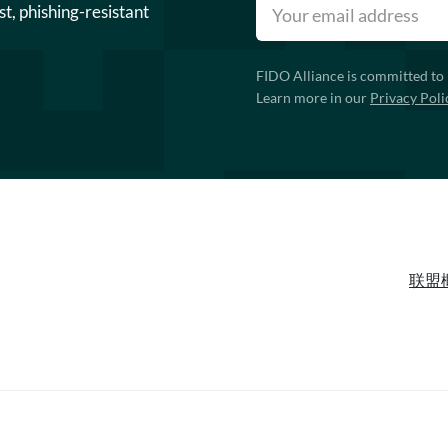
st, phishing-resistant
FIDO Alliance is committed to 
Learn more in our
Privacy Poli
联盟