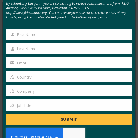
By submitting this form, you are consenting to receive communications from: FIDO
Alliance, 3855 SW 153rd Drive, Beaverton, OR 97003, US,
http://www.fidoalliance.org. You can revoke your consent to receive emails at any
time by using the unsubscribe link found at the bottom of every email.
MORE
FIDO IN THE NEWS
First Name
Security Magazine: Encryption and
First
Authentication: The One-Two Punch That Protect
Name
Last Name
Your Data (暗号化と認証: データを保護するワンツ
Last
ーパンチ)
Name
Email
Your
FIDO in the News
7月 2, 2019
email
Country
Country
Security Magazi…
Company
Company
Read More →
Job Title
ダークリーディング: FIDO アライアンス がID検証
Job
とIoT認証に取り組む
Title
SUBMIT
FIDO in the News
6月 26, 2019