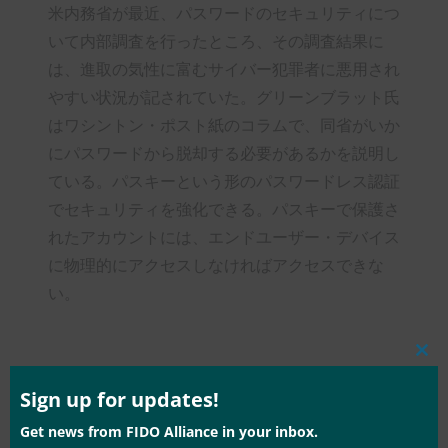
米内務省が最近、パスワードのセキュリティにつ
いて内部調査を行ったところ、その調査結果に
は、進取の気性に富むサイバー犯罪者に悪用され
やすい状況が記されていた。グリーンブラット氏
はワシントン・ポスト紙のコラムで、同省がいか
にパスワードから脱却する必要があるかを説明し
ている。パスキーという形のパスワードレス認証
でセキュリティを強化できる。パスキーで保護さ
れたアカウントには、エンドユーザー・デバイス
に物理的にアクセスしなければアクセスできな
い。
Clos
this
mod
Sign up for updates!
Type:
FIDO in the News
Get news from FIDO Alliance in your inbox.