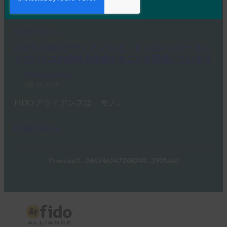
FIDO アライアンスは、ネッ…
Read More →
CNET: FIDO アライアンス は、モノのインターネッ
トデバイスの標準を作成することを目指しています
FIDO in the News
6月 26, 2019
FIDO アライアンスは、モノ…
Read More →
Previous
1
…
245
246
247
248
249
…
292
Next