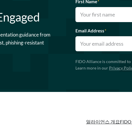
First Name
*
 Engaged
Email Address
*
mentation guidance from
st, phishing-resistant
FIDO Alliance is committed to 
Learn more in our
Privacy Poli
얼라이언스 개요
FIDO