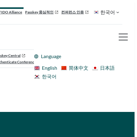
한국어
FIDO Alliance
Passkey 중심적인
컨퍼런스 인증
skey Central
Language
henticate Conference
English
简体中文
日本語
한국어