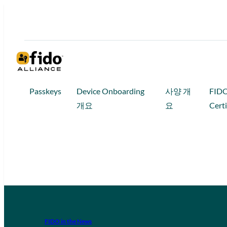
Passkeys
Device Onboarding
사양 개
FID
개요
요
Certi
FIDO in the News