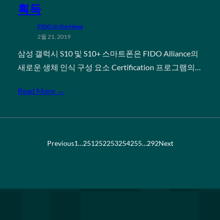
획득
FIDO in the News
2월 21, 2019
삼성 갤럭시 S10 및 S10+ 스마트폰은 FIDO Alliance의
새로운 생체 인식 구성 요소 Certification 프로그램의…
Read More →
Previous
1
…
251
252
253
254
255
…
292
Next