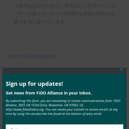
り強力な認証のために、生体認証と許可されたユ
ーザーの個人デバイスの物理的な所有の両方が必
要であると述べています。
Type:
FIDO in the News
Clos
this
mod
Sign up for updates!
MORE
FIDO IN THE NEWS
Get news from FIDO Alliance in your inbox.
Research Snipers: Microsoft Authenticator は、保
By submitting this form, you are consenting to receive communications from: FIDO
Alliance, 3855 SW 153rd Drive, Beaverton, OR 97003, US,
存されているすべてのパスワードを削除し、ユーザ
http://www.fidoalliance.org. You can revoke your consent to receive emails at any
ーをパスキーに誘導します
time by using the unsubscribe link found at the bottom of every email.
FIDO in the News
8月 15, 2025