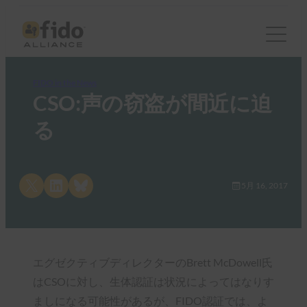
FIDO in the News
CSO:声の窃盗が間近に迫
る
Share on X
Share on LinkedIn
Share on Bluesky
5月 16, 2017
エグゼクティブディレクターのBrett McDowell氏
はCSOに対し、生体認証は状況によってはなりす
ましになる可能性があるが、FIDO認証では、よ