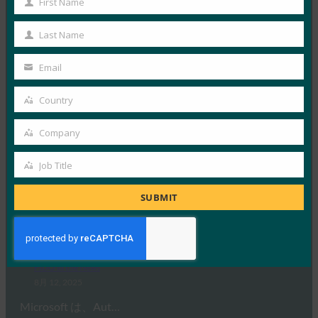
First Name
First
発表されたように、Micros…
Name
Last Name
Last
Read More →
Name
Email
Your
Security.World: HID が次世代 FIDO ハードウェア
と大規模な一元管理を発表
email
Country
Country
FIDO in the News
Company
8月 15, 2025
Company
信頼できる ID およびアクセ…
Job Title
Job
Read More →
Title
SUBMIT
GBニュース:Microsoftは今日からパスワードの削
除を開始しますが、パスワードを保存する方法は1
つだけです
FIDO in the News
8月 12, 2025
Microsoft は、Aut…