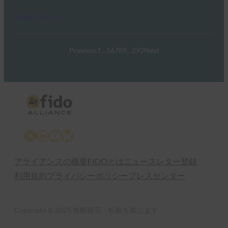
Read More →
Previous
1
…
5
6
7
8
9
…
292
Next
X
LinkedIn
YouTube
Bluesky
アライアンスの概要
FIDOとは
ニュースレター登録
利用規約
プライバシーポリシー
プレスセンター
Copyright © 2025 無断複写・転載を禁じます