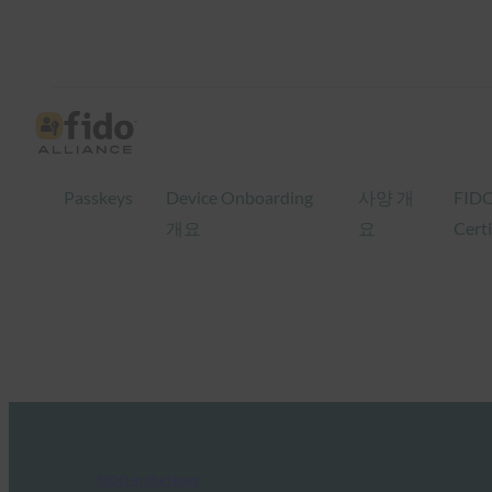
Passkeys
Device Onboarding
사양 개
FID
개요
요
Certi
FIDO in the News