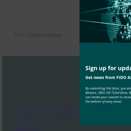
Type:
FIDO in the News
Sign up for upd
Get news from FIDO Al
By submitting this form, you ar
Alliance, 3855 SW 153rd Drive, 
can revoke your consent to recei
the bottom of every email.
기즈모도: 해커 탈취로부터 계정을
보호하는 가장 좋은 방법은 다음과
같습니다.