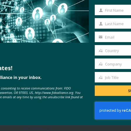
First Name
First
Name
Last Name
Last
Name
Email
Your
email
Country
Country
Company
ates!
Company
liance in your inbox.
Job Title
Job
MORE
FIDO IN THE NEWS
e consenting to receive communications from: FIDO
Title
S
Beaverton, OR 97003, US, http://www.fidoalliance.org. You
ve emails at any time by using the unsubscribe link found at
The Inquirer: Microsoft , 암호 없는
미래를 꿈꾸며 FIDO2에 올인하다
FIDO in the News