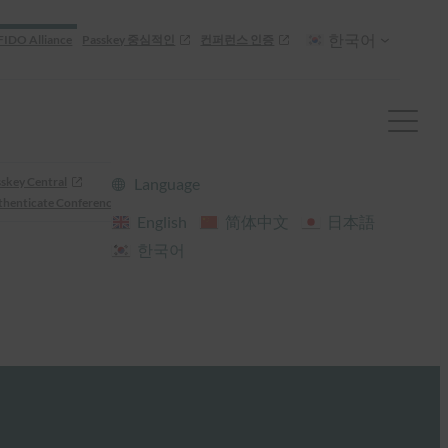
한국어
FIDO Alliance
Passkey 중심적인
컨퍼런스 인증
skey Central
Language
henticate Conference
English
简体中文
日本語
한국어