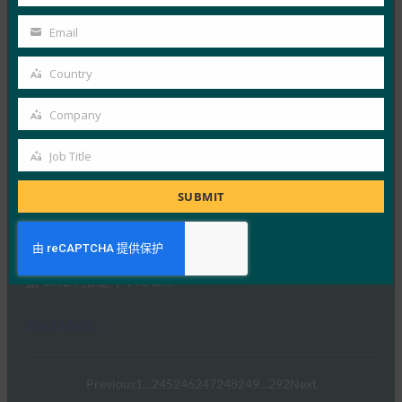
Last
Read More →
Name
Dark Reading： FIDO Alliance 将解决身份验证和物
Email
Your
联网身份验证问题
email
Country
FIDO in the News
Country
26 6 月, 2019
Company
Company
据 Dark Reading …
Job Title
Job
Read More →
Title
SUBMIT
CNET： FIDO Alliance 希望为物联网设备制定标准
FIDO in the News
26 6 月, 2019
据 CNET 报道， FIDO…
Read More →
Previous
1
…
245
246
247
248
249
…
292
Next