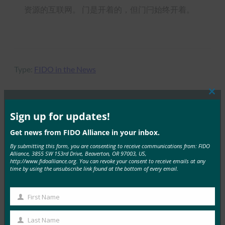
资源的互联网。 门是开着的，但门闩始终开着。
Type:
FIDO in the News
Clos
this
mod
Sign up for updates!
MORE
FIDO IN THE NEWS
Get news from FIDO Alliance in your inbox.
By submitting this form, you are consenting to receive communications from: FIDO
《Security Magazine》：加密和身份验证：保护数
Alliance, 3855 SW 153rd Drive, Beaverton, OR 97003, US,
据的一举两得
http://www.fidoalliance.org. You can revoke your consent to receive emails at any
time by using the unsubscribe link found at the bottom of every email.
FIDO in the News
2 7 月, 2019
First Name
据《安全杂志》报道， 加密 和…
First
Name
Last Name