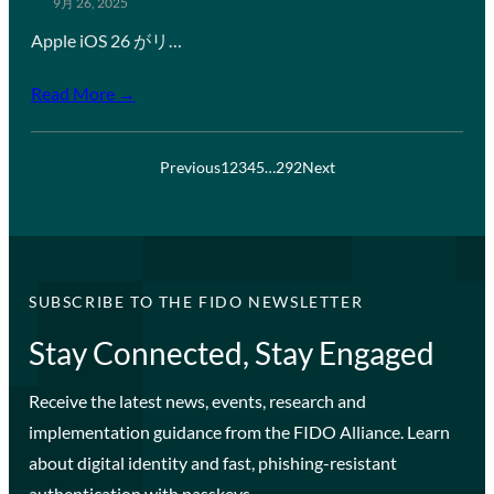
9月 26, 2025
Apple iOS 26 がリ…
Read More →
Previous
1
2
3
4
5
…
292
Next
SUBSCRIBE TO THE FIDO NEWSLETTER
Stay Connected, Stay Engaged
Receive the latest news, events, research and
implementation guidance from the FIDO Alliance. Learn
about digital identity and fast, phishing-resistant
authentication with passkeys.