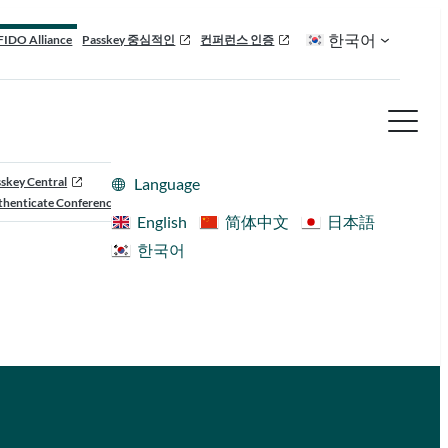
한국어
FIDO Alliance
Passkey 중심적인
컨퍼런스 인증
skey Central
Language
henticate Conference
English
简体中文
日本語
한국어