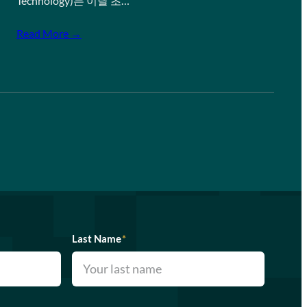
Technology)는 이달 초…
Read More →
Last Name
*