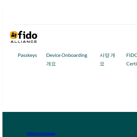
Passkeys
Device Onboarding
사양 개
FID
개요
요
Certi
FIDO in the News