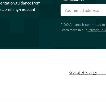
mentation guidance from
st, phishing-resistant
FIDO Alliance is committed to 
Learn more in our
Privacy Poli
얼라이언스 개요
FIDO