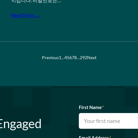
지입니다. 비밀번호는…
Read More →
Previous
1
…
4
5
6
7
8
…
292
Next
First Name
*
 Engaged
Email Address
*