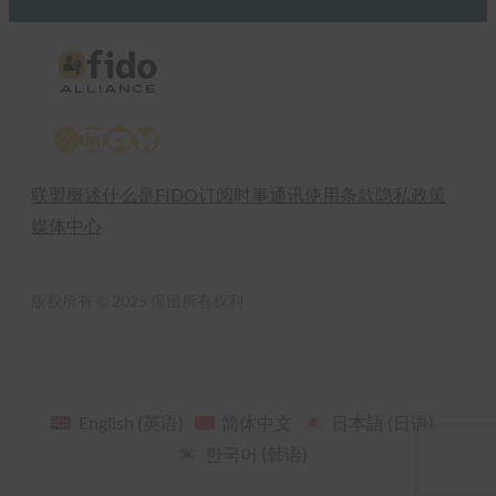
X
LinkedIn
YouTube
Bluesky
联盟概述
什么是FIDO
订阅时事通讯
使用条款
隐私政策
媒体中心
版权所有 © 2025 保留所有权利
English
(
英语
)
简体中文
日本語
(
日语
)
한국어
(
韩语
)