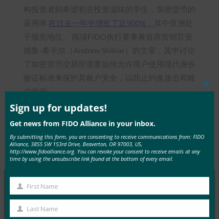
构投资者到希望初尝投资滋味的学生，加密货币的
采用率
在过去一年中增长了近900%，
其中亚洲处
于领先地位。 阅读FIDO执行董事兼首席营销官安
德鲁-希卡尔（Andrew Shikiar）的文章，其中讨论
了加密货币交易所需要如何允许用户使用现代身份
验证标准来保护其账户安全，以防止钓鱼攻击和账
Clos
户接管。
this
mod
Sign up for updates!
Get news from FIDO Alliance in your inbox.
By submitting this form, you are consenting to receive communications from: FIDO
Alliance, 3855 SW 153rd Drive, Beaverton, OR 97003, US,
Type:
FIDO in the News
http://www.fidoalliance.org. You can revoke your consent to receive emails at any
time by using the unsubscribe link found at the bottom of every email.
First Name
First
MORE
FIDO IN THE NEWS
Name
Last Name
Last