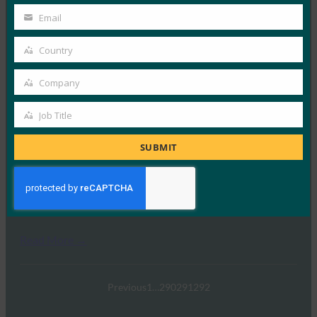
InfoWorld：更好的身份验证：Go get ’em， FIDO
Name
Email
Your
FIDO in the News
email
5 1 月, 2017
Country
Country
在 FIDO 的这一专题中，I…
Company
Company
Read More →
Job Title
Job
TechTarget：FIDO身份验证标准可以发出密码传递
Title
的信号
SUBMIT
FIDO in the News
5 1 月, 2017
TechTarget 报告了随…
Read More →
Previous
1
…
290
291
292