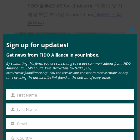
FDO 솔루션
: ASRock Industrial의 제품 및 마
케팅 부문 부사장 Kenny Chang
(슬라이드 다
운로드
)
Clos
this
mod
Sign up for updates!
Get news from FIDO Alliance in your inbox.
By submitting this form, you are consenting to receive communications from: FIDO
Alliance, 3855 SW 153rd Drive, Beaverton, OR 97003, US,
http://www.fidoalliance.org. You can revoke your consent to receive emails at any
time by using the unsubscribe link found at the bottom of every email.
First Name
First
Name
Last Name
Last
Name
Email
Your
email
Country