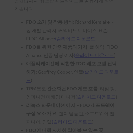
연했습니다. 워크샵의 슬라이드를 공유하게 되어
기쁩니다:
FDO 소개 및 작동 방식
: Richard Kerslake, 시
장 개발 관리자, 커넥티드 디바이스 표준,
FIDO Alliance
(슬라이드 다운로드
)
FDO를 위한 인증 제품의 가치
: 폴 하임, FIDO
Alliance 인증 담당 이사
(슬라이드 다운로드
)
애플리케이션에 적합한 FDO 배포 모델 선택
하기
: Geoffrey Cooper, 인텔
(슬라이드 다운로
드
)
TPM으로 간소화된 FDO 제조 흐름
: 리암 쳉,
인피니언 마케팅 매니저
(슬라이드 다운로드
)
리눅스 파운데이션 에지 – FDO 소프트웨어
구성 요소 개요
: 랜디 템플턴, 소프트웨어 엔
지니어, 인텔
(슬라이드 다운로드
)
FDO에 대해 자세히 알아볼 수 있는 곳
: