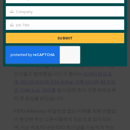
Country
Company
Company
Job Title
Job
[Pictures from FIDO Taipei Workshop]
Title
SUBMIT
우리는 새로 취임한 디지털부 장관인 예눈 황 박사
와 다른 주요 정부 관계자들을 환영하는 영광을 누
렸으며, 디지털로 연결된 세상을 위한 FIDO
Alliance의 공헌을 축하하기 위해 참석한 다른 주요
인사들도 함께했습니다. 이 행사는
리버티 타임즈
넷
,
라디오 타이완 인터내셔널
,
야후 타이완
,
EE 타임
즈
,
CNA 뉴스
,
아이홈
등 다양한 현지 언론 매체로부
터 큰 관심을 받았습니다.
FIDO Alliance는 비밀번호 없는 미래를 위해 변함없
이 헌신해 주신 스폰서들에게 진심으로 감사드리
며, 이는 최초의 대면 FDO 워크샵을 가능하게 하는