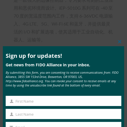
用和恶劣环境而设计。iEP-5010G 系列可在 -40 至
70 度的宽温度范围内工作，支持 6-36VDC 电源输
入、4G LTE、5G、Wi-Fi 6E 和蓝牙，并提供最灵
活的 I/O 和扩展选项，使其适用于工业自动化、机
器人、运输等。
Clos
this
华擎工业 FDO 解决方案在设计时充分考虑了 FDO
mod
Sign up for updates!
的高级功能。它提供端到端的 FDO 载入功能，涵
Get news from FIDO Alliance in your inbox.
盖所有关键的 FDO 功能：制造商、所有者和会合
By submitting this form, you are consenting to receive communications from: FIDO
服务器。
Alliance, 3855 SW 153rd Drive, Beaverton, OR 97003, US,
http://www.fidoalliance.org. You can revoke your consent to receive emails at any
time by using the unsubscribe link found at the bottom of every email.
iEP-5010G 系列设备控制器无需为每个不同的操作
系统对设备进行硬编程，而是可以部署为一个系
First Name
统，而无需预先安装操作系统或额外编程。这简化
First
了制造并提供了更好的客户体验，并且可以灵活地
Name
Last Name
Last
在流程后期决定操作系统要求。
Name