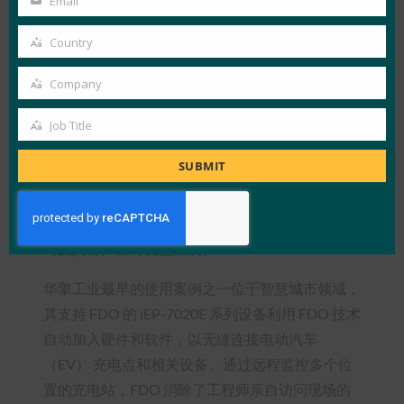
Email
Your
FDO 标准和相关认证计划可确保一致性和互操作
email
Country
性。标准化的注册意味着设备每次都能一致且正确
Country
地部署，从而消除了华擎工业客户出错的风险。最
Company
重要的是，基于开放标准的方法意味着它可以与业
Company
内其他合作伙伴无缝协作，并为全球参与者提供支
Job Title
Job
持。
Title
SUBMIT
结果和影响
虽然早期实施结果仍在收集中，但华擎工业预计公
司及其客户都将受益匪浅。
华擎工业最早的使用案例之一位于智慧城市领域，
其支持 FDO 的 iEP-7020E 系列设备利用 FDO 技术
自动加入硬件和软件，以无缝连接电动汽车
（EV） 充电点和相关设备。通过远程监控多个位
置的充电站，FDO 消除了工程师亲自访问现场的