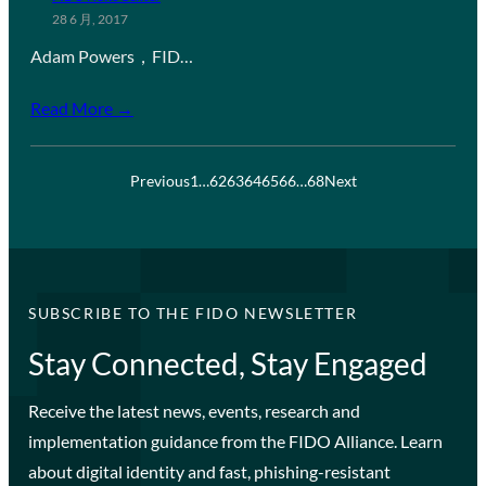
28 6 月, 2017
Adam Powers，FID…
Read More →
Previous
1
…
62
63
64
65
66
…
68
Next
SUBSCRIBE TO THE FIDO NEWSLETTER
Stay Connected, Stay Engaged
Receive the latest news, events, research and
implementation guidance from the FIDO Alliance. Learn
about digital identity and fast, phishing-resistant