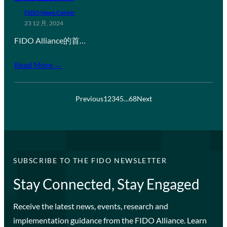
FIDO News Center
23 12 月, 2024
FIDO Alliance的首…
Read More →
Previous
1
2
3
4
5
…
68
Next
SUBSCRIBE TO THE FIDO NEWSLETTER
Stay Connected, Stay Engaged
Receive the latest news, events, research and
implementation guidance from the FIDO Alliance. Learn