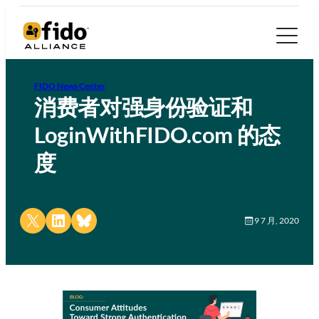
FIDO News Center
消费者对强身份验证和
LoginWithFIDO.com 的态
度
Share on X
Share on LinkedIn
Share on Bluesky
9 7 月, 2020