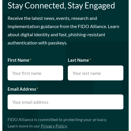
Stay Connected, Stay Engaged
Receive the latest news, events, research and
implementation guidance from the FIDO Alliance. Learn
about digital identity and fast, phishing-resistant
authentication with passkeys.
First Name
*
Last Name
*
Email Address
*
FIDO Alliance is committed to protecting your privacy.
Learn more in our
Privacy Policy
.