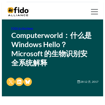
FIDO in the News
Computerworld：什么是
Windows Hello？
Microsoft 的生物识别安
全系统解释
Share on X
Share on LinkedIn
Share on Bluesky
28 12 月, 2017