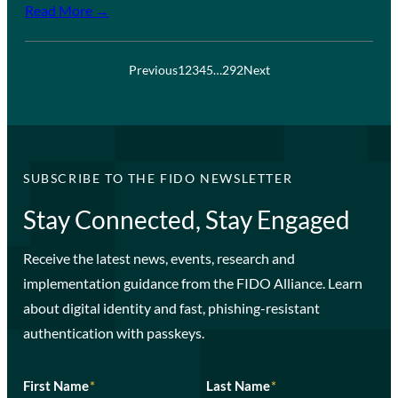
Read More →
Previous
1
2
3
4
5
…
292
Next
SUBSCRIBE TO THE FIDO NEWSLETTER
Stay Connected, Stay Engaged
Receive the latest news, events, research and
implementation guidance from the FIDO Alliance. Learn
about digital identity and fast, phishing-resistant
authentication with passkeys.
First Name
*
Last Name
*