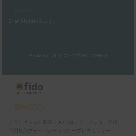
FIDO in the News
7月 3, 2019
Brian Madden氏によ…
Read More →
Previous
1
…
244
245
246
247
248
…
292
Next
X
LinkedIn
YouTube
Bluesky
アライアンスの概要
FIDOとは
ニュースレター登録
利用規約
プライバシーポリシー
プレスセンター