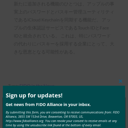
新たに追加される機能のひとつは、アップルの事
実上のパスワードとパスキー管理ユーティリティ
であるiCloud Keychainを同期する機能だ。 アッ
プルの生体認証サービスであるTouch IDとFace
IDと統合されている。 これは、特にパスワード
の代わりにパスキーを採用する企業にとって、大
きな恩恵となる可能性がある。
Clos
Type:
FIDO in the News
this
mod
Sign up for updates!
Get news from FIDO Alliance in your inbox.
By submitting this form, you are consenting to receive communications from: FIDO
MORE
FIDO IN THE NEWS
Alliance, 3855 SW 153rd Drive, Beaverton, OR 97003, US,
http://www.fidoalliance.org. You can revoke your consent to receive emails at any
time by using the unsubscribe link found at the bottom of every email.