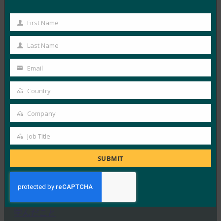
BangkokPost: データ侵害の時代における信頼の構
築
First Name
First
FIDO in the News
7月 11, 2019
Name
Last Name
Last
タイ政府は、データセキュリティ…
Name
Email
Your
Read More →
email
Country
Country
BleepingComputer: Microsoft Azure AD FIDO2 パ
スワードレス サインインがパブリック プレビュー
Company
に
Company
FIDO in the News
Job Title
Job
7月 10, 2019
Title
SUBMIT
Microsoft は、ログイ…
Read More →
Brian Madden: Identiverse 2019でID管理について
学んだこと