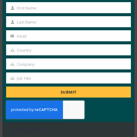
ようになりました
First Name
First
FIDO in the News
Name
4月 10, 2019
Last Name
Last
Venture Beatは、A…
Name
Email
Your
Read More →
email
Country
Country
Venturebeat: Firefox 66 で Windows Hello の Web
Authentication API に対応
Company
Company
FIDO in the News
3月 19, 2019
Job Title
Job
Windows Hello の…
Title
SUBMIT
Read More →
PC World: WebAuthn: パスワードレス Web の将来
について知っておくべきこと
FIDO in the News
3月 7, 2019