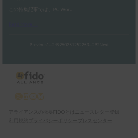
この特集記事では、PC Wor…
Read More →
Previous
1
…
249
250
251
252
253
…
292
Next
X
LinkedIn
YouTube
Bluesky
アライアンスの概要
FIDOとは
ニュースレター登録
利用規約
プライバシーポリシー
プレスセンター