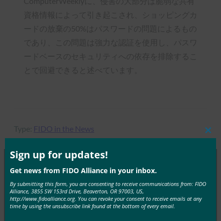
ComputerWeeklyに、侵害の大部分は脆弱な共有
資格情報によって引き起こされ、ショッピングカ
ードの放棄の50%はパスワードの問題によるもの
であり、この問題は強力な認証を使用し、パスワ
ードベースのセキュリティへの依存を排除するこ
とで回避できると述べています。
Type:
FIDO in the News
Clos
this
mod
Sign up for updates!
Get news from FIDO Alliance in your inbox.
MORE
FIDO IN THE NEWS
By submitting this form, you are consenting to receive communications from: FIDO
Alliance, 3855 SW 153rd Drive, Beaverton, OR 97003, US,
http://www.fidoalliance.org. You can revoke your consent to receive emails at any
Venture Beat:Androidスマートフォンを Google ア
time by using the unsubscribe link found at the bottom of every email.
カウントの2FAセキュリティキーとして使用できる