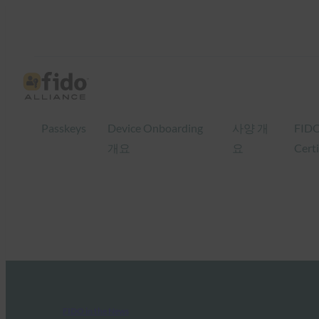
Passkeys
Device Onboarding
사양 개
FID
개요
요
Certi
FIDO in the News