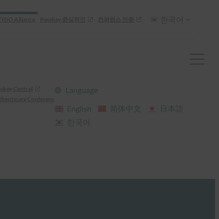
한국어
FIDO Alliance
Passkey 중심적인
컨퍼런스 인증
skey Central
Language
henticate Conference
English
简体中文
日本語
한국어