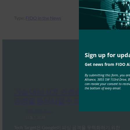
Type:
FIDO in the News
Sign up for upd
Get news from FIDO Al
By submitting this form, you ar
Alliance, 3855 SW 153rd Drive, 
can revoke your consent to recei
the bottom of every email.
기술 대상: U2F 인증은 어떻게 피싱
공격을 종식시킬 수 있습니까?
FIDO in the News
11월 5, 2018
Tech Target은 Google이 피싱 공격을 무력화하기 위한