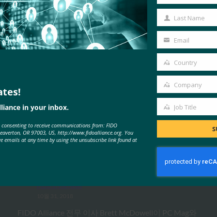
First
Name
Last Name
Last
Name
Email
Your
email
Country
Country
Company
ates!
Company
liance in your inbox.
Job Title
MORE
FIDO IN THE NEWS
Job
e consenting to receive communications from: FIDO
Title
S
Beaverton, OR 97003, US, http://www.fidoalliance.org. You
ve emails at any time by using the unsubscribe link found at
PC Mag : 암호가 (마침내) 사라질 수
있는 이유
FIDO in the News
10월 31, 2018
FIDO Alliance 전무 이사 Brett McDowell이 PC Mag와