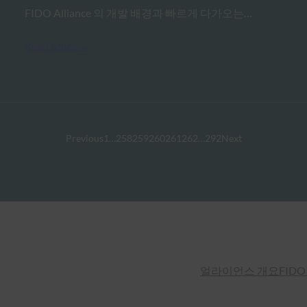
FIDO Alliance 의 개발 배경과 빠르게 다가오는…
Read More →
Previous
1
…
258
259
260
261
262
…
292
Next
얼라이언스 개요
FIDO