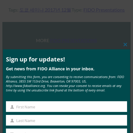
Tags:
도쿄 세미나 2017년 12월
Type:
FIDO Presentations
MORE
FIDO PRESENTATIONS
Clos
this
웹 세미나: FIDO 보안 키로 사용자 경험 최적화하기
mod
Sign up for updates!
FIDO Presentations
Get news from FIDO Alliance in your inbox.
9월 19, 2022
By submitting this form, you are consenting to receive communications from: FIDO
이 웨비나에서는 FIDO 보안 키로 피싱 방지 인증을 구현
Alliance, 3855 SW 153rd Drive, Beaverton, OR 97003, US,
http://www.fidoalliance.org. You can revoke your consent to receive emails at any
하려는 모든 조직에 필수적인 교육을 제공합니다. FIDO…
time by using the unsubscribe link found at the bottom of every email.
Read More →
First Name
First
IoT 온보딩 과제 해결
Name
Last Name
Last
FIDO Presentations
10월 26, 2021
Name