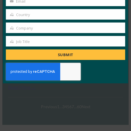
Email
Your
FIDO의 성공적인 협업 실적, 온보딩 과제(하드웨어, 장치,
email
Country
연결 등 포함), 오늘날의 온보딩 솔루션 등에 대해…
Country
Company
Read More →
Company
FIDO 마스터클래스
Job Title
Job
FIDO Presentations
Title
SUBMIT
10월 26, 2021
FIDO 인증의 작동 방식과 FIDO 인증이 더 간단하고 강력
한 로그인 환경인 이유에 대해 알아보세요. 또한…
Read More →
Previous
1
…
3
4
5
6
7
…
60
Next