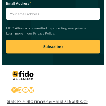
Email Address
*
FIDO Alliance is committed to protecting your privacy.
Learn more in our
Privacy Policy
.
X
LinkedIn
YouTube
Bluesky
얼라이언스 개요
FIDO란?
뉴스레터 신청
이용 약관