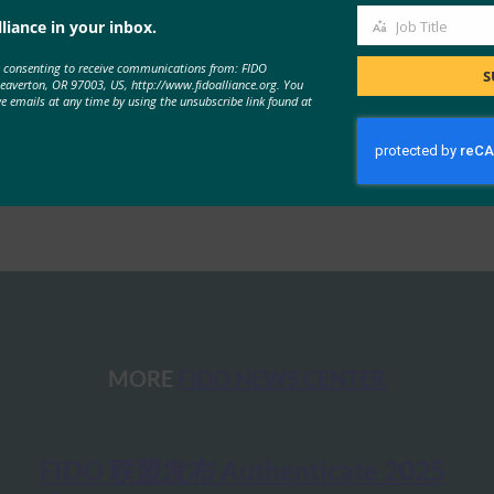
liance in your inbox.
Job Title
Job
e consenting to receive communications from: FIDO
Title
S
Beaverton, OR 97003, US, http://www.fidoalliance.org. You
ve emails at any time by using the unsubscribe link found at
新闻
, 
日本
, 
日本工作组
MORE
FIDO NEWS CENTER
FIDO 联盟发布 Authenticate 2025