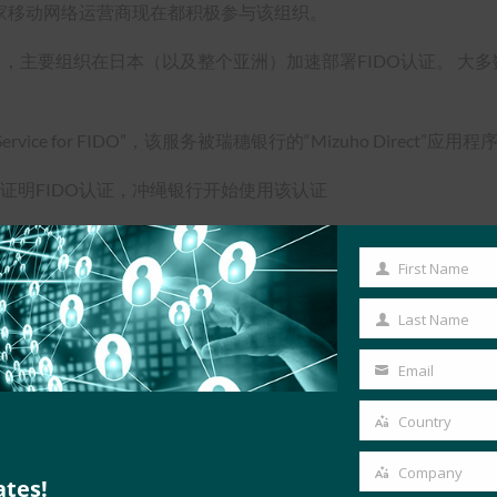
三家移动网络运营商现在都积极参与该组织。
，主要组织在日本（以及整个亚洲）加速部署FIDO认证。 大多数
tion Service for FIDO”，该服务被瑞穗银行的“Mizuho Direct”
证明FIDO认证，冲绳银行开始使用该认证
d. （DNP） 宣布推出基于 FIDO 身份验证的身份证明服务，这是与日
First Name
First
 的首个认证实施
. NTT DOCOMO现在在其d ACCOUNT（™）应
Name
原生硬件支持的密钥证明。 这意味着，现在所有开发者和服务提供商都拥有
Last Name
Last
生应用中。 与过去的实现相比，这节省了大量时间和成本，这些实现
Name
Email
详细信息，请访问
https://fidoalliance.org/first-fido-uaf-1-1-im
Your
email
Country
Country
在正在体验 FIDO 身份验证提供的更安全、更快速、更方便
Company
ates!
Company