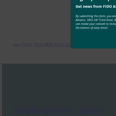
Get news from FIDO Al
By submitting this form, you ar
Alliance, 3855 SW 153rd Drive, 
can revoke your consent to recei
the bottom of every email.
Tags:
FIDO
, 
FIDO 联盟
, 
FIDO 认证
, 
FIDO 身份验证
, 
博客
, 
通行密钥并没有“坏掉”，被误导的