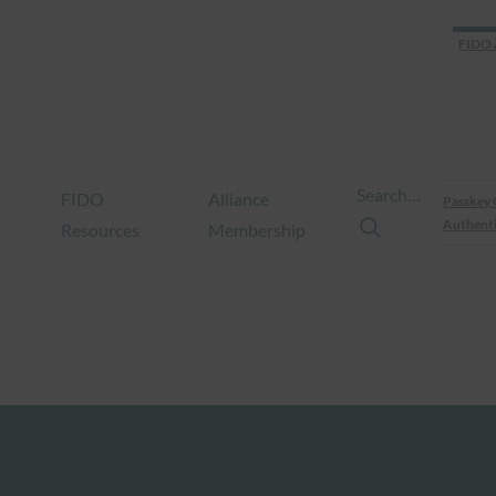
FIDO 
Search…
FIDO
Alliance
Passkey 
Authenti
Resources
Membership