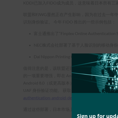
KDDI已加入FIDO成为成员，这意味着日本所有
联盟和FJWG显然正在产生影响，因为在过去一年中
识别身份验证。 今年 FIDO 推出的一些示例包括：
富士通推出了“Finplex Online Authentica
NEC株式会社部署了基于人脸识别的移动身份
Dai Nippon Printing Co.， Lt
值得注意的是，该联盟还宣布了
FIDO UAF 1.1
的一项重要增强，即在 Android 8.0 中支持
Android 8.0（或更高版本）设备上构建的原
UAF 身份验证功能。 获取有关此重要新闻的所有
authentication-android-devices/
通过这些部署，日本市场上数以千万计的在线用户现
Sign up for upd