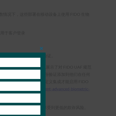
情况下，这些部署在移动设备上使用 FIDO 生物
应用程序用于客户登录
Close
本网络银行株式会社合作的有效概念验证。
this
module
用程序中支持该协议。 此实现展示了对 FIDO UAF 规范
 API，用于将 FIDO 身份验证添加到他们在任何
需要为每个设备型号进行自定义集成才能启用 FIDO
plementations-ease-deployment-advanced-biometric-
的体验，同时部署组织可以享受到更低的欺诈风险。