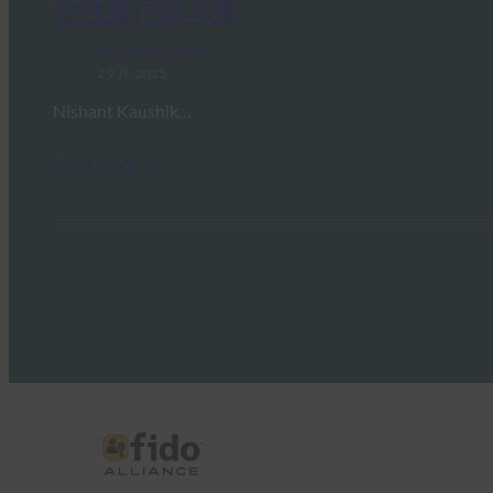
往往是讨论本身
FIDO News Center
2 9 月, 2025
Nishant Kaushik…
Read More →