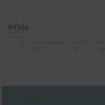
パスキ
Device Onboarding
仕様概
FIDO
ー
概要
要
Certif
FIDO in the News