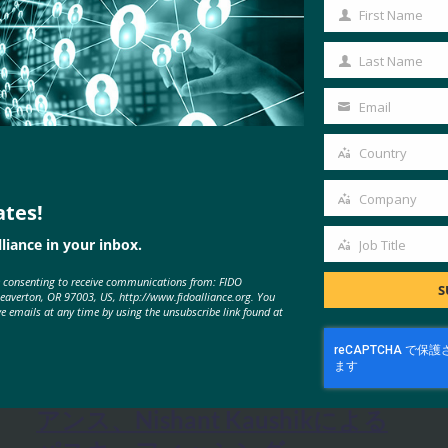
First Name
First
Name
Last Name
Last
Name
Email
Your
email
Country
Country
Company
ates!
Company
liance in your inbox.
Job Title
Job
e consenting to receive communications from: FIDO
Title
S
Beaverton, OR 97003, US, http://www.fidoalliance.org. You
MORE
FIDO IN THE NEWS
ve emails at any time by using the unsubscribe link found at
IDACポッドキャスト:FIDOアライ
アンス、Nishant Kaushikによる