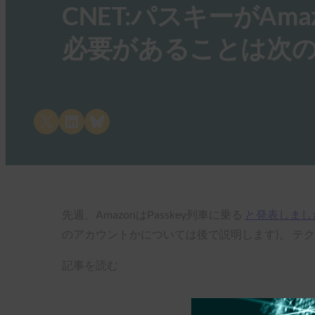
CNET:パスキーがAm
必要があることは次
Share on X
Share on LinkedIn
Share on Bluesky
先週、AmazonはPasskey列車に乗る
と発表しまし
のアカウントかについては後で説明します)。 
記事を読む