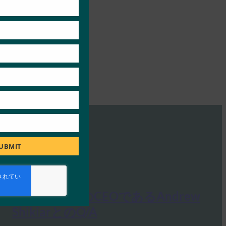
module
UBMIT
Ideem: FIDOのCEOであるAndrew
ShikiarとのQ/A