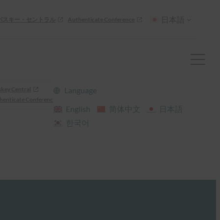
日本語
パスキー・セントラル
Authenticate Conference
skey Central
Language
henticate Conference
English
简体中文
日本語
한국어