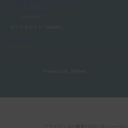
パスキーフィッシング
FIDO in the News
10月 2, 2025
ポッドキャスト「Identit…
Read More →
Previous
1
2
3
4
…
292
Next
アライアンスの概要
FIDOとは
ニュースレ