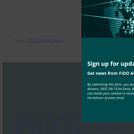
Type:
FIDO in the News
Sign up for upd
Get news from FIDO Al
By submitting this form, you ar
Alliance, 3855 SW 153rd Drive, 
can revoke your consent to recei
the bottom of every email.
ITブリーフ:ヘルプデスクは、攻撃
が増加する中、サイバーセキュリ