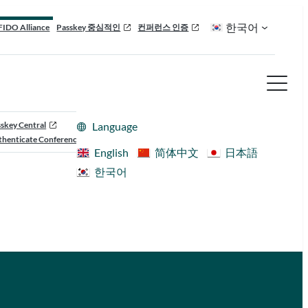
한국어
FIDO Alliance
Passkey 중심적인
컨퍼런스 인증
skey Central
Language
henticate Conference
English
简体中文
日本語
한국어