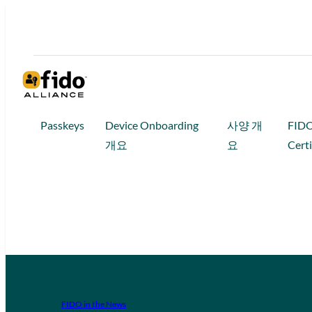
Passkeys
Device Onboarding
사양 개
FID
개요
요
Certi
FIDO in the News