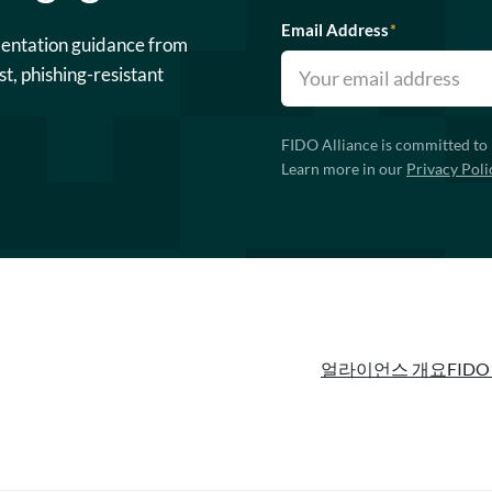
Email Address
*
mentation guidance from
st, phishing-resistant
FIDO Alliance is committed to 
Learn more in our
Privacy Poli
얼라이언스 개요
FIDO