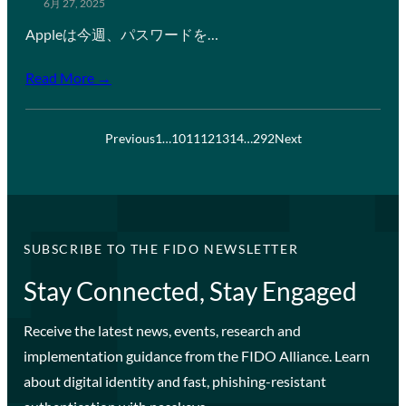
6月 27, 2025
Appleは今週、パスワードを…
Read More →
Previous
1
…
10
11
12
13
14
…
292
Next
SUBSCRIBE TO THE FIDO NEWSLETTER
Stay Connected, Stay Engaged
Receive the latest news, events, research and
implementation guidance from the FIDO Alliance. Learn
about digital identity and fast, phishing-resistant