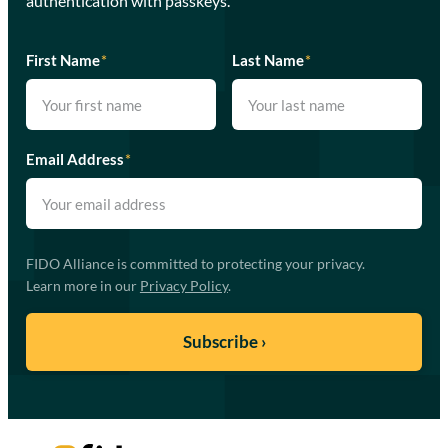
authentication with passkeys.
First Name
*
Last Name
*
Email Address
*
FIDO Alliance is committed to protecting your privacy.
Learn more in our
Privacy Policy
.