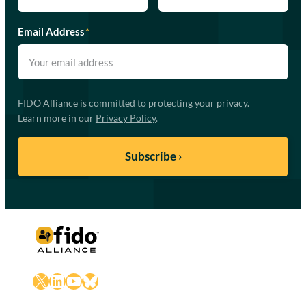
Email Address
*
FIDO Alliance is committed to protecting your privacy.
Learn more in our
Privacy Policy
.
X
LinkedIn
YouTube
Bluesky