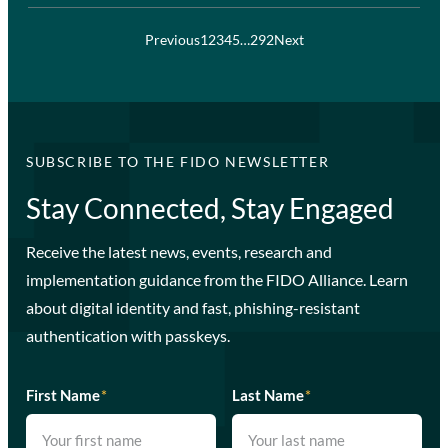
Previous
1
2
3
4
5
…
292
Next
SUBSCRIBE TO THE FIDO NEWSLETTER
Stay Connected, Stay Engaged
Receive the latest news, events, research and
implementation guidance from the FIDO Alliance. Learn
about digital identity and fast, phishing-resistant
authentication with passkeys.
First Name
*
Last Name
*