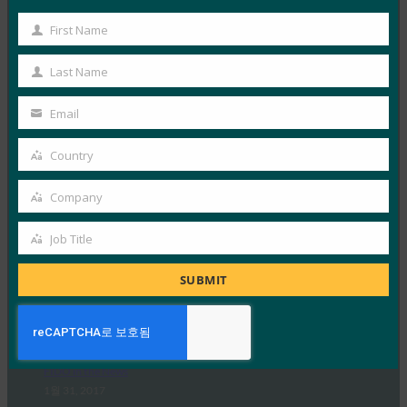
부 사이버 보안을 어떻게 개선할 수…
First Name
First
Name
Read More →
Last Name
Last
생체 인식 업데이트: FIDO Alliance , FIDO 인증 제품
Name
Email
에코시스템 선보여
Your
email
FIDO in the News
Country
Country
2월 23, 2017
생체 인식 업데이트는 새로운 FIDO Certified 쇼케이스에
Company
Company
대한 보고서로, 배포 조직에 FIDO 인증을 사용자에게 제
Job Title
공할…
Job
Title
SUBMIT
Read More →
CNET: Facebook은 이제 키로 로그인을 잠글 수 있습
니다.
FIDO in the News
1월 31, 2017