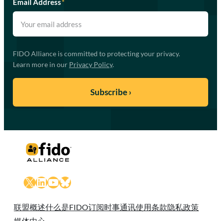
Email Address
*
FIDO Alliance is committed to protecting your privacy.
Learn more in our
Privacy Policy
.
X
LinkedIn
YouTube
Bluesky
联盟概述
什么是FIDO
订阅时事通讯
使用条款
隐私政策
媒体中心