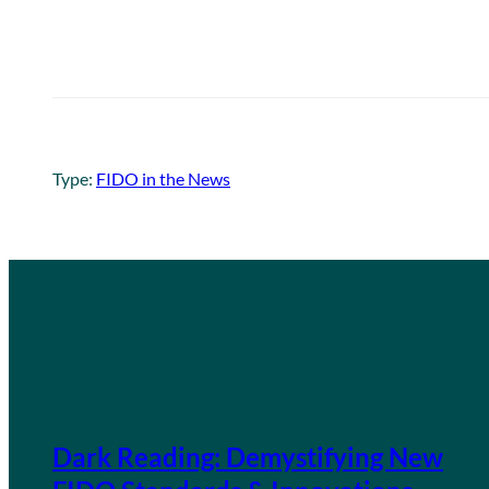
Type:
FIDO in the News
Dark Reading: Demystifying New