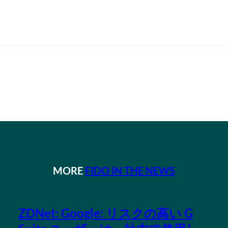
MORE
FIDO IN THE NEWS
ZDNet: Google: リスクの高い G