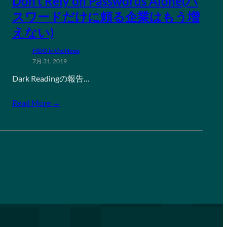
Don’t Rely on Passwords Alone(パ
スワードだけに頼る企業はもう増
えない)
FIDO in the News
7月 31, 2019
Dark Readingの報告…
Read More →