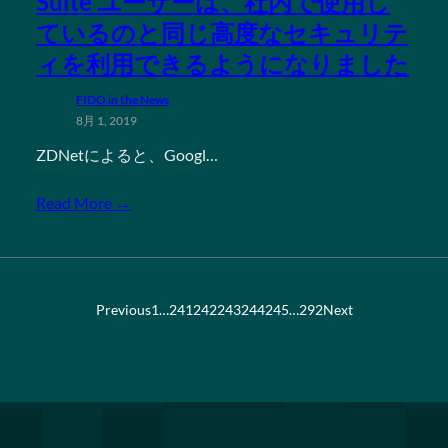
Suite ユーザーは、社内で使用し
ているのと同じ高度なセキュリテ
ィを利用できるようになりました
FIDO in the News
8月 1, 2019
ZDNetによると、Googl…
Read More →
Previous
1
…
241
242
243
244
245
…
292
Next