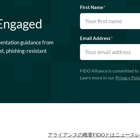
First Name
*
 Engaged
Email Address
*
mentation guidance from
st, phishing-resistant
FIDO Alliance is committed to 
Learn more in our
Privacy Poli
アライアンスの概要
FIDOとは
ニュースレ