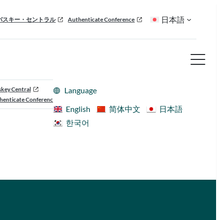
日本語
パスキー・セントラル
Authenticate Conference
skey Central
Language
henticate Conference
English
简体中文
日本語
한국어