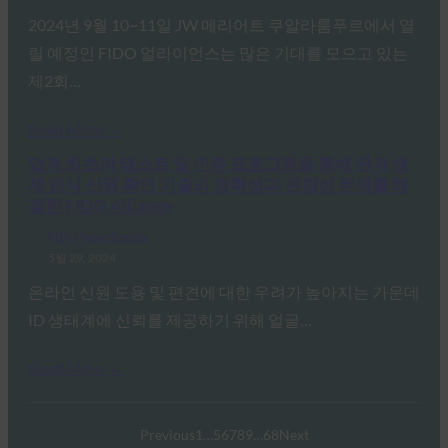
2024년 9월 10~11일 JW 메리어트 쿠알라룸푸르에서 열
릴 예정인 FIDO 얼라이언스는 많은 기대를 모으고 있는
제2회…
Read More →
업계 최초의 테스트 및 인증 프로그램을 통해 원격 생
체 인식 신원 확인 기술의 정확성과 편향성 문제를 해
결한 FIDO Alliance
FIDO News Center
5월 29, 2024
온라인 신원 도용 및 편견에 대한 우려가 높아지는 가운데
ID 생태계에 신뢰를 제공하기 위해 얼굴…
Read More →
Previous
1
…
5
6
7
8
9
…
68
Next