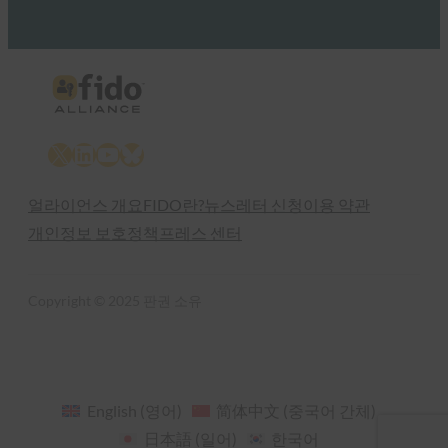
X
LinkedIn
YouTube
Bluesky
얼라이언스 개요
FIDO란?
뉴스레터 신청
이용 약관
개인정보 보호정책
프레스 센터
Copyright © 2025 판권 소유
English
(
영어
)
简体中文
(
중국어 간체
)
日本語
(
일어
)
한국어