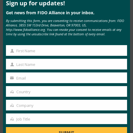
소프트웨어 제조업체를 위한 주요 권장
mod
Sign up for updates!
사항
Get news from FIDO Alliance in your inbox.
By submitting this form, you are consenting to receive communications from: FIDO
CISA의 주문형 보안 가이드는 고객이 소프트웨어
Alliance, 3855 SW 153rd Drive, Beaverton, OR 97003, US,
http://www.fidoalliance.org. You can revoke your consent to receive emails at any
를 조달할 때 평가해야 하는 몇 가지 중요한 요구 사
time by using the unsubscribe link found at the bottom of every email.
항을 간략하게 설명하며 다음 영역에서 소프트웨어
제조업체의 보안 역량을 평가하기 위한 질문을 포
First Name
First
함하고 있습니다:
Name
Last Name
Last
인증:
제조업체는 기본적으로 추가 비용 없이
Name
안전한 표준 기반 싱글 사인온(SSO)을 지원하
Email
Your
고 피싱 방지 멀티팩터 인증(MFA) 또는
email
Country
Passkey를 구현해야 합니다.
Country
취약점 제거:
SQL 인젝션 및 크로스 사이트 스
Company
Company
크립팅 취약점과 같은 소프트웨어 결함 클래
스를 해결하고 예방하기 위한 체계적인 노력
Job Title
Job
을 기울여야 합니다.
Title
SUBMIT