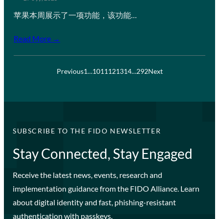
苹果本周展示了一项功能，该功能…
Read More →
Previous
1
…
10
11
12
13
14
…
292
Next
SUBSCRIBE TO THE FIDO NEWSLETTER
Stay Connected, Stay Engaged
Receive the latest news, events, research and
implementation guidance from the FIDO Alliance. Learn
about digital identity and fast, phishing-resistant
authentication with passkeys.