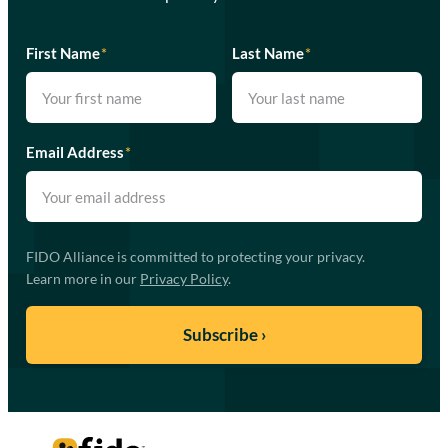
First Name
*
Last Name
*
Email Address
*
FIDO Alliance is committed to protecting your privacy.
Learn more in our
Privacy Policy
.