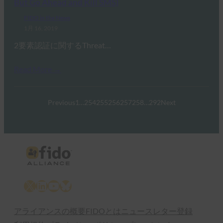
But Go Ahead and Kill SMS)
FIDO in the News
1月 16, 2019
2要素認証に関するThreat…
Read More →
Previous
1
…
254
255
256
257
258
…
292
Next
X
LinkedIn
YouTube
Bluesky
アライアンスの概要
FIDOとは
ニュースレター登録