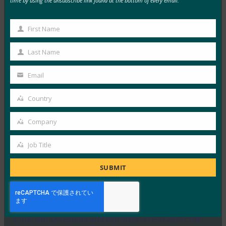
time by using the unsubscribe link found at the bottom of every email.
ComputerWeekly:データ保護の実践は依然として
不十分、調査が示す
First Name
First
FIDO in the News
Name
Last Name
1月 28, 2019
Last
FIDO アライアンス CMO…
Name
Email
Your
Read More →
email
Country
Country
ComputerWeekly: Time to deploy strong
authentication, says FIDO
Company
Company
FIDO in the News
Job Title
1月 23, 2019
Job
Title
このComputerWeekl…
SUBMIT
Read More →
Threatpost: Threatpost Survey より: 2FA is Just
Fine, But Go Ahead and Kill SMS (2FA is Just Fine,