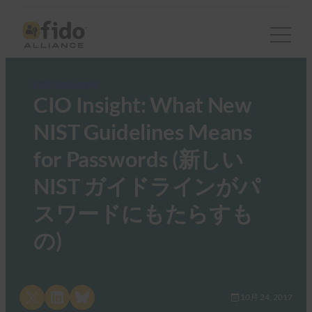
FIDO in the News
CIO Insight: What New
NIST Guidelines Means
for Passwords (新しい
NIST ガイドラインがパ
スワードにもたらすも
の)
Share on X
Share on LinkedIn
Share on Bluesky
10月 24, 2017