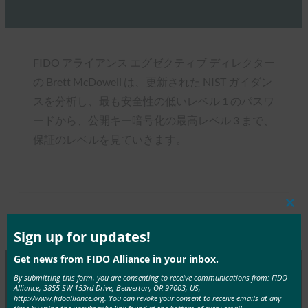
FIDO アライアンス エグゼクティブ ディレクター
の Brett McDowell は、更新された NIST ガイダン
スを分析し、最も安全性の低いレベル 1 のパスワ
ードから、公開キー暗号化の最高レベル 3 まで、
保証のレベルを見ていきます。
Clos
Type:
FIDO in the News
this
mod
Sign up for updates!
Get news from FIDO Alliance in your inbox.
By submitting this form, you are consenting to receive communications from: FIDO
Alliance, 3855 SW 153rd Drive, Beaverton, OR 97003, US,
MORE
FIDO IN THE NEWS
http://www.fidoalliance.org. You can revoke your consent to receive emails at any