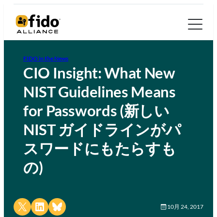
FIDO in the News
CIO Insight: What New
NIST Guidelines Means
for Passwords (新しい
NIST ガイドラインがパ
スワードにもたらすも
の)
Share on X
Share on LinkedIn
Share on Bluesky
10月 24, 2017