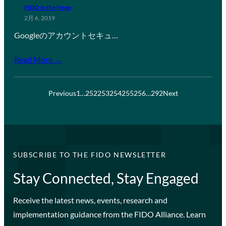
FIDO in the News
2月 6, 2019
Googleのアカウントセキュ…
Read More →
Previous
1
…
252
253
254
255
256
…
292
Next
SUBSCRIBE TO THE FIDO NEWSLETTER
Stay Connected, Stay Engaged
Receive the latest news, events, research and
implementation guidance from the FIDO Alliance. Learn