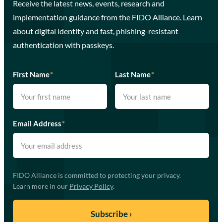
Receive the latest news, events, research and
implementation guidance from the FIDO Alliance. Learn
about digital identity and fast, phishing-resistant
authentication with passkeys.
First Name
*
Last Name
*
Email Address
*
FIDO Alliance is committed to protecting your privacy.
Learn more in our
Privacy Policy
.