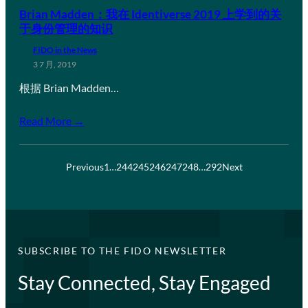
Brian Madden：我在 Identiverse 2019 上学到的关
于身份管理的知识
FIDO in the News
3 7 月, 2019
根据 Brian Madden…
Read More →
Previous
1
…
244
245
246
247
248
…
292
Next
SUBSCRIBE TO THE FIDO NEWSLETTER
Stay Connected, Stay Engaged