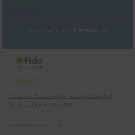
Read More →
Previous
1
…
245
246
247
248
249
…
292
Next
X
LinkedIn
YouTube
Bluesky
얼라이언스 개요
FIDO란?
뉴스레터 신청
이용 약관
개인정보 보호정책
프레스 센터
Copyright © 2025 판권 소유