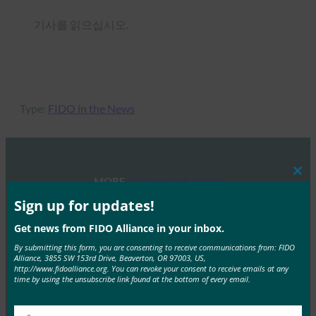
기사를 읽으십시오.
Type:
FIDO in the News
Clos
MORE
FIDO IN THE NEWS
this
mod
Sign up for updates!
Security Magazine: 암호화 및 인증: 데이터를 보호하
Get news from FIDO Alliance in your inbox.
는 원투 펀치
By submitting this form, you are consenting to receive communications from: FIDO
FIDO in the News
Alliance, 3855 SW 153rd Drive, Beaverton, OR 97003, US,
http://www.fidoalliance.org. You can revoke your consent to receive emails at any
7월 2, 2019
time by using the unsubscribe link found at the bottom of every email.
Security Magazine에 따르면 암호화 및 FIDO 인증 은 조
직의 데이터를 보호하는 원투 펀치입니다.