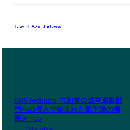
Type:
FIDO in the News
ARS Technica: 共和党の選挙運動部
門への侵入で盗まれた数千通の機
密メール
FIDO in the News