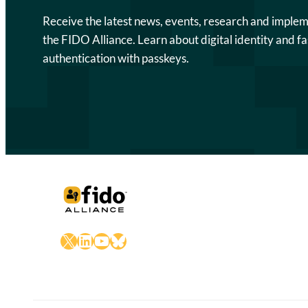
Receive the latest news, events, research and imple
the FIDO Alliance. Learn about digital identity and fa
authentication with passkeys.
X
LinkedIn
YouTube
Bluesky