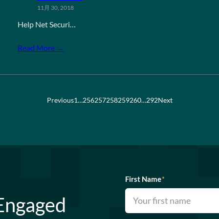
11月 30, 2018
Help Net Securi…
Read More →
Previous
1
…
256
257
258
259
260
…
292
Next
First Name
*
 Engaged