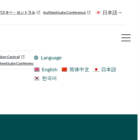
日本語
パスキー・セントラル
Authenticate Conference
skey Central
Language
henticate Conference
English
简体中文
日本語
한국어