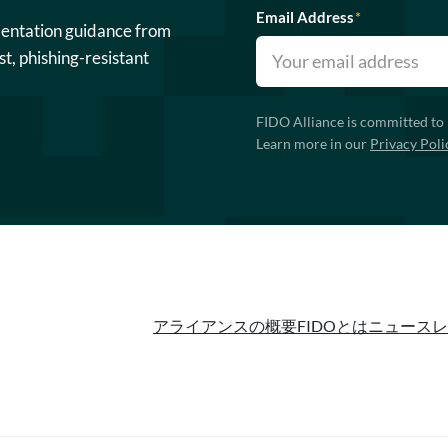
Email Address
*
mentation guidance from
st, phishing-resistant
FIDO Alliance is committed to 
Learn more in our
Privacy Poli
アライアンスの概要
FIDOとは
ニュースレ