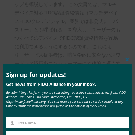
ップを概説しています。 この文書では、マルチ
デバイス対応FIDO認証資格情報（マルチデバイ
スFIDOクレデンシャル。業界では非公式に「パ
スキー」とも呼ばれる）を導入し、ユーザーのも
つすべてのデバイスでFIDO認証資格情報を容易
に利用できるようにするものです。 これによ
り、サービス提供者は、暗号学的に安全なパスワ
ードレス認証をコンシューマーに本格的に導入す
Clos
this
る際の主要な障壁であったアカウントリカバリー
mod
Sign up for updates!
の問題を解決できます。
Get news from FIDO Alliance in your inbox.
By submitting this form, you are consenting to receive communications from: FIDO
この文書では、FIDOアライアンスとW3C
Alliance, 3855 SW 153rd Drive, Beaverton, OR 97003, US,
WebAuthn（Web認証）作業部会がこれを実現す
http://www.fidoalliance.org. You can revoke your consent to receive emails at any
time by using the unsubscribe link found at the bottom of every email.
る方法を概説しており、これには2つの重要なア
ップデートが含まれています。
First Name
First
ユーザーの携帯電話（FIDO認証器となる）
Name