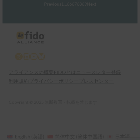
Previous
1
…
66
67
68
69
Next
X
LinkedIn
YouTube
Bluesky
アライアンスの概要
FIDOとは
ニュースレター登録
利用規約
プライバシーポリシー
プレスセンター
Copyright © 2025 無断複写・転載を禁じます
English
(
英語
)
简体中文
(
簡体中国語
)
日本語