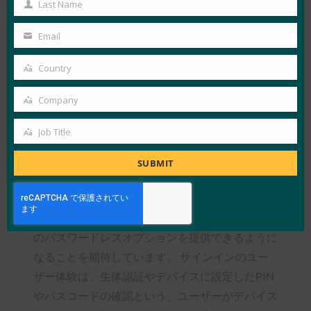
Last Name
Last
と、ユーザーが認証を行おうとしているデ
Name
バイスとの間で通信するためのプロトコル
Email
Your
を定義し、
携帯電話をローミング認証器と
email
Country
して使用できるようにすること
。
Country
FIDO認証資格情報をユーザーのすべてのデ
Company
Company
バイスで広く利用できるようにし
、デバイ
スの紛失に耐えられるようにし、異なるデ
Job Title
Job
バイス間でも同期できるようにすること。
Title
SUBMIT
これらの新機能を導入することで、ウェブサイト
やアプリが、パスワードやワンタイムパスコード
（OTP）を必要としない、エンドツーエンドの真
のパスワードレスオプションを提供できるように
なることを期待しています。 サインインのユー
ザー体験は、生体認証やデバイスに設定したPIN
やパスコードの確認という、ユーザーがデバイス