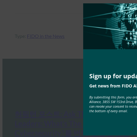
Type:
FIDO in the News
Sign up for upd
Get news from FIDO Al
By submitting this form, you ar
Alliance, 3855 SW 153rd Drive, 
can revoke your consent to recei
the bottom of every email.
허핑턴 포스트: Ask The Thought
Leaders: What’s The Future of
Cybersecurity?를 번역, 편집한 것입