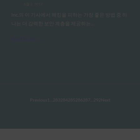
6월 2, 2017
Inc.의 이 기사에서 해킹을 피하는 가장 좋은 방법 중 하
나는 더 강력한 보안 계층을 제공하는…
Read More →
Previous
1
…
283
284
285
286
287
…
292
Next