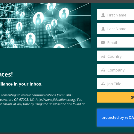
First Name
First
Name
Last Name
Last
Name
Email
Your
email
Country
Country
Company
ates!
Company
liance in your inbox.
Job Title
MORE
FIDO IN THE NEWS
Job
e consenting to receive communications from: FIDO
Title
S
Beaverton, OR 97003, US, http://www.fidoalliance.org. You
ve emails at any time by using the unsubscribe link found at
Inc.: 해킹을 피하기 위한 6가지 전문
가 팁
FIDO in the News