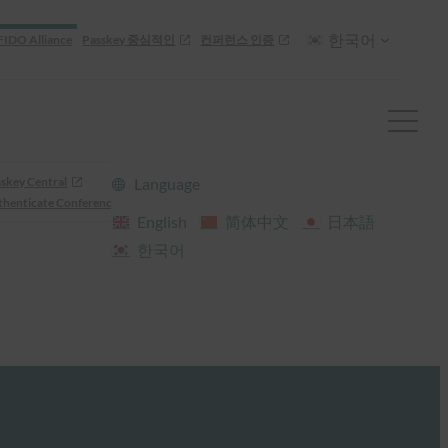
한국어
FIDO Alliance
Passkey 중심적인
컨퍼런스 인증
skey Central
Language
henticate Conference
English
简体中文
日本語
한국어