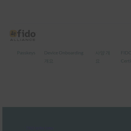
Passkeys
Device Onboarding
사양 개
FID
개요
요
Certi
FIDO in the News