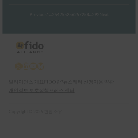
Previous
1
…
254
255
256
257
258
…
292
Next
X
LinkedIn
YouTube
Bluesky
얼라이언스 개요
FIDO란?
뉴스레터 신청
이용 약관
개인정보 보호정책
프레스 센터
Copyright © 2025 판권 소유