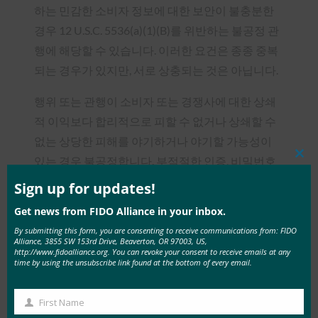
하는 민감한 소비자 정보에 대한 보안이 불충분한
경우 12 U.S.C. 5536(a)(1)(B)를 위반하는 불공정 관
행에 해당할 수 있습니다. 이러한 요건은 종종 중복
되는 경우가 있지만, 서로 상충되는 것은 아닙니다.
행위 또는 관행이 소비자 또는 경쟁사에 대한 상쇄
적 이익보다 합리적으로 피할 수 없거나 상쇄할 수
없는 상당한 피해를 야기하거나 야기할 가능성이
있는 경우 불공정합니다. 부적절한 인증, 비밀번호
Clos
this
관리 또는 소프트웨어 업데이트 정책이나 관행은
mod
Sign up for updates!
소비자가 합리적으로 피할 수 없는 상당한 피해를
Get news from FIDO Alliance in your inbox.
야기할 가능성이 높으며, 금융 기관은 소비자 또는
By submitting this form, you are consenting to receive communications from: FIDO
경쟁사에 대한 상쇄적 이익을 근거로 취약한 데이
Alliance, 3855 SW 153rd Drive, Beaverton, OR 97003, US,
http://www.fidoalliance.org. You can revoke your consent to receive emails at any
터 보안 관행을 성공적으로 정당화할 수 없을 것입
time by using the unsubscribe link found at the bottom of every email.
니다. 부적절한 데이터 보안은 침해나 침입이 없는
상황에서 불공정한 관행이 될 수 있습니다.
First Name
First