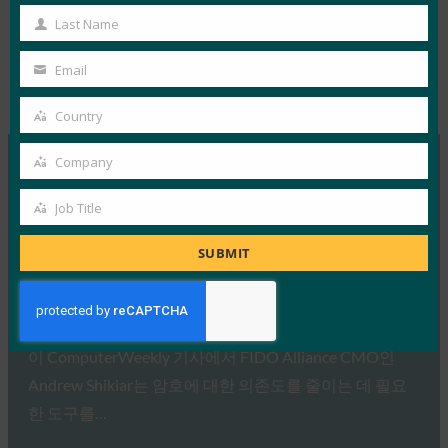
Name
Last Name
Last
Name
Email
Your
Type:
FIDO in the News
email
Country
Country
Company
Company
MORE
FIDO IN THE NEWS
Job Title
Job
Title
ComputerWeekly: FIDO는 강력한 인증을 배포해야
SUBMIT
할 때라고 말합니다.
FIDO in the News
1월 23, 2019
이 ComputerWeekly 기사에서 FIDO Alliance CMO인
Andrew Shikiar는 암호에 대한 의존도를 줄이는 데 필요
한 도구를…