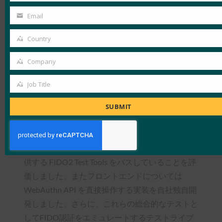
ターフェースのライブラリ・APIが各プラットフ
Name
Email
ォームで用意されています。そのためセキュアな
Your
実装が容易に可能でした。また既存の認証手段を
email
Country
Country
残すことも可能であるため、サポート工数もそこ
Company
まで増えないという利点も大きかったです。
Company
FIDO認証の実装についてご説明ください。
Job Title
Job
Title
FIDO認証のバックエンドライブラリOSS である
SUBMIT
WebAuthn4J を利用した自社独自実装になりま
す。WebAuthn4J の選定についてはデータモデル
のわかりやすさに加え、FIDOアライアンスが提
供する FIDO2 Test Tools をパスしていることを評
価しました。またフロントエンドについては
WebAuthn API を直接操作する実装を自社独自開
発しました。さらに、これらの総合的なテストと
してFIDO認証をエミュレートするテストライブ