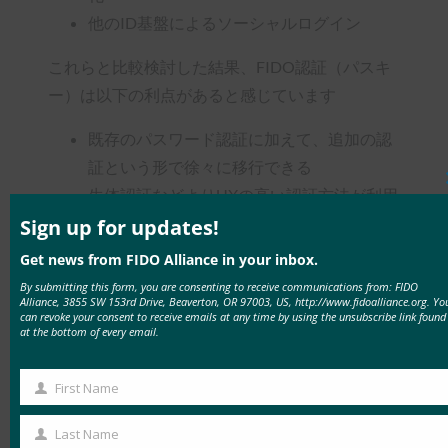
他のID基盤によるソーシャルログイン
これらと比較検討した結果、FIDO認証（パスキ
ー）は以下の利点があると感じています
既存のパスワード認証に加えて、追加の認
証という形で徐々に移行できる
生体認証などよりUXの高い認証方法が利用
できる
Sign up for updates!
パスワードの持つリスクを根本的に解決で
Get news from FIDO Alliance in your inbox.
きる
By submitting this form, you are consenting to receive communications from: FIDO
Alliance, 3855 SW 153rd Drive, Beaverton, OR 97003, US, http://www.fidoalliance.org. Yo
can revoke your consent to receive emails at any time by using the unsubscribe link found
実際に実装するに当たっては特に「追加の認証」
at the bottom of every email.
という点が大きかったと感じています。つまり、
既存のIDモデルを壊さずに疎結合・高凝集に実
First Name
First
装できるという点です。WebAuthn の仕様は、バ
Name
ックエンド・フロントエンド共にシンプルなイン
Last Name
Last