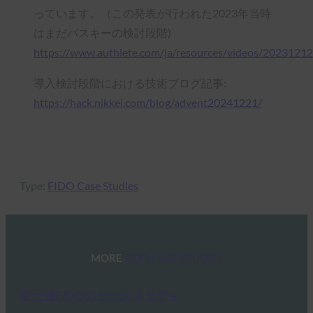
っています。（この発表が行われた2023年当時
はまだパスキーの検討段階)
https://www.authlete.com/ja/resources/videos/20231212
導入検討段階における技術ブログ記事:
https://hack.nikkei.com/blog/advent20241221/
Type:
FIDO Case Studies
MORE
FIDO CASE STUDIES
富士通FIDOのケーススタディ