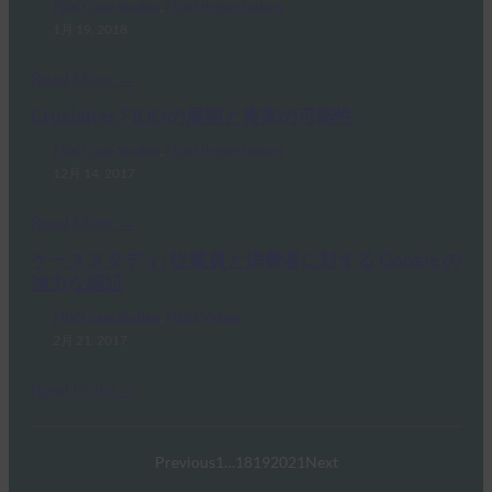
FIDO Case Studies
, 
FIDO Presentations
1月 19, 2018
Read More →
Crucialtec FIDOの展開と将来の可能性
FIDO Case Studies
, 
FIDO Presentations
12月 14, 2017
Read More →
ケーススタディ: 従業員と消費者に対する Google の
強力な認証
FIDO Case Studies
, 
FIDO Videos
2月 21, 2017
Read More →
Previous
1
…
18
19
20
21
Next