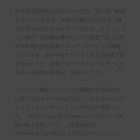
日本経済新聞社と日経グループは「質の高い報道
とサービスで 読者・顧客の判断を助け 世界で最
も公正で信頼されるメディアになる」をミッショ
ンに掲げ、言論報道機関としての基盤である日本
経済新聞を含む各種メディア・サービスを展開し
ております。その中核サービスである日経電子版
を始めとした、日経グループのデジタルサービス
を支える統合ID基盤が「日経ID」です。
このように幅広いサービスを展開する日経IDで
は多くのユーザーを抱えており、かねてからセキ
ュリティとユーザービリティの両立が課題でし
た。これまで OpenID Connect によるログイン体
験の向上を図りつつ、二要素認証や
CAPTHCA(*1)の導入などで不正アクセスのリス