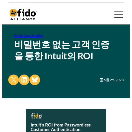
FIDO Case Studies
비밀번호 없는 고객 인증
을 통한 Intuit의 ROI
Share on X
Share on LinkedIn
Share on Bluesky
6월 29, 2023