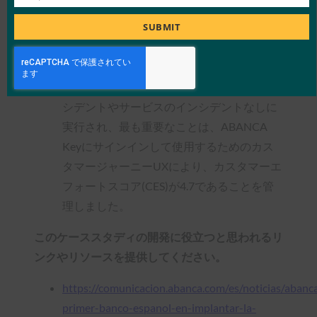
Job
使用しています
Title
11,000,000件以上の高リスク取引が、技術
SUBMIT
的またはサービスのインシデントなしに
ABANCA Keyで保護されています
カスタマーロールアウトは、技術的なイン
シデントやサービスのインシデントなしに
実行され、最も重要なことは、ABANCA
Keyにサインインして使用するためのカス
タマージャーニーUXにより、カスタマーエ
フォートスコア(CES)が4.7であることを管
理しました。
このケーススタディの開発に役立つと思われるリ
ンクやリソースを提供してください。
https://comunicacion.abanca.com/es/noticias/abanc
primer-banco-espanol-en-implantar-la-