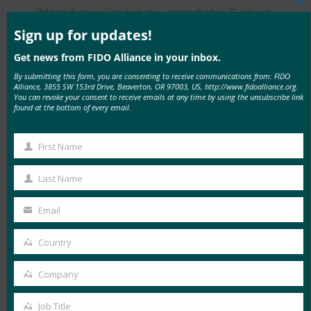
Cl
理解することができます。FIDO規格に基づいて
thi
mo
独自のプラットフォームを開発し、プロバイダー
Sign up for updates!
であるかのように認証することで、独自のパート
Get news from FIDO Alliance in your inbox.
ナーになりました。
By submitting this form, you are consenting to receive communications from: FIDO
Alliance, 3855 SW 153rd Drive, Beaverton, OR 97003, US, http://www.fidoalliance.org.
You can revoke your consent to receive emails at any time by using the unsubscribe link
デプロイを段階的に展開しました。5か月足らず
found at the bottom of every email.
で、サーバーとフロントエンド(iOSとAndroid)の
両方の開発準備が整い、初期段階で従業員ととも
First Name
First
に展開を開始し、その後、エンド顧客にバッチで
Name
Last Name
展開を開始しました。わずか7か月で、私たちは
Last
すでにすべての顧客に全面的に展開していまし
Name
Email
Your
た。
email
Country
FIDO認証の導入効果について、データで共有可
Country
能なものがあればご教示ください。
Company
Company
お客様の42%以上がすでにABANCA Keyを
Job Title