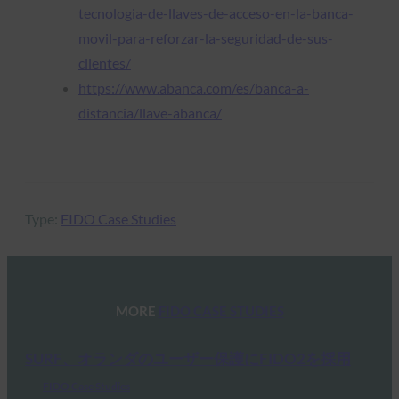
tecnologia-de-llaves-de-acceso-en-la-banca-
movil-para-reforzar-la-seguridad-de-sus-
clientes/
https://www.abanca.com/es/banca-a-
distancia/llave-abanca/
Type:
FIDO Case Studies
MORE
FIDO CASE STUDIES
SURF、オランダのユーザー保護にFIDO2を採用
FIDO Case Studies