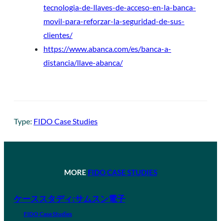
tecnologia-de-llaves-de-acceso-en-la-banca-
movil-para-reforzar-la-seguridad-de-sus-
clientes/
https://www.abanca.com/es/banca-a-
distancia/llave-abanca/
Type:
FIDO Case Studies
MORE
FIDO CASE STUDIES
ケーススタディ:サムスン電子
FIDO Case Studies