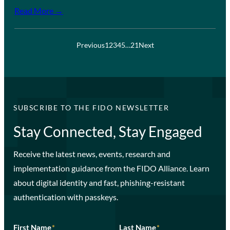
Read More →
Previous
1
2
3
4
5
…
21
Next
SUBSCRIBE TO THE FIDO NEWSLETTER
Stay Connected, Stay Engaged
Receive the latest news, events, research and
implementation guidance from the FIDO Alliance. Learn
about digital identity and fast, phishing-resistant
authentication with passkeys.
First Name
*
Last Name
*