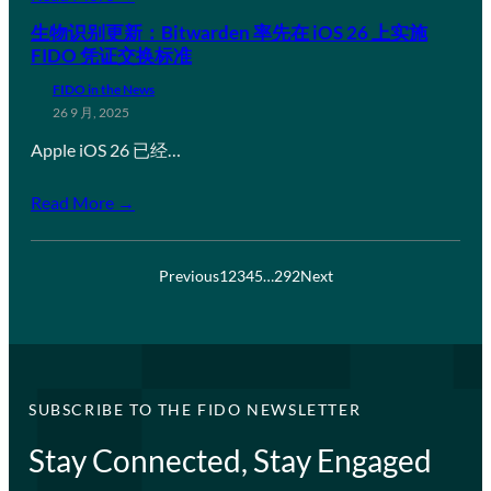
生物识别更新：Bitwarden 率先在 iOS 26 上实施
FIDO 凭证交换标准
FIDO in the News
26 9 月, 2025
Apple iOS 26 已经…
Read More →
Previous
1
2
3
4
5
…
292
Next
SUBSCRIBE TO THE FIDO NEWSLETTER
Stay Connected, Stay Engaged