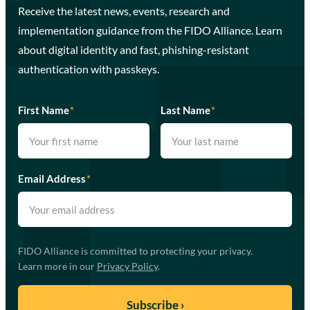
Receive the latest news, events, research and
implementation guidance from the FIDO Alliance. Learn
about digital identity and fast, phishing-resistant
authentication with passkeys.
First Name
*
Last Name
*
Email Address
*
FIDO Alliance is committed to protecting your privacy.
Learn more in our
Privacy Policy
.