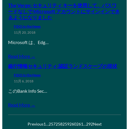
The Verge: セキュリティ キーを使用して、パスワ
ードなしで Microsoft アカウントにサインインでき
るようになりました
FIDO in the News
11月 20, 2018
Microsoft は、Edg…
Read More →
銀行情報セキュリティ:認証ランドスケープの現状
FIDO in the News
11月 6, 2018
このBank Info Sec…
Read More →
Previous
1
…
257
258
259
260
261
…
292
Next