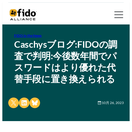
FIDO in the News
Caschysブログ:FIDOの調
査で判明:今後数年間でパ
スワードはより優れた代
替手段に置き換えられる
Share on X
Share on LinkedIn
Share on Bluesky
10月 26, 2023