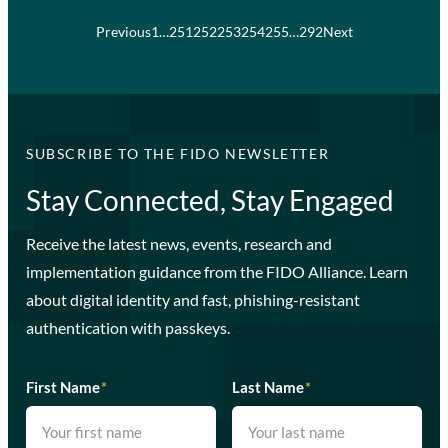
Previous
1
…
251
252
253
254
255
…
292
Next
SUBSCRIBE TO THE FIDO NEWSLETTER
Stay Connected, Stay Engaged
Receive the latest news, events, research and
implementation guidance from the FIDO Alliance. Learn
about digital identity and fast, phishing-resistant
authentication with passkeys.
First Name
*
Last Name
*