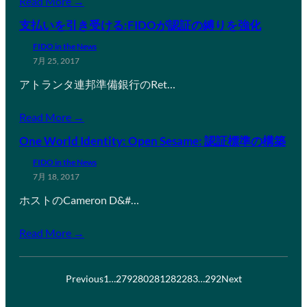
Read More →
支払いを引き受ける:FIDOが認証の縛りを強化
FIDO in the News
7月 25, 2017
アトランタ連邦準備銀行のRet…
Read More →
One World Identity: Open Sesame: 認証標準の構築
FIDO in the News
7月 18, 2017
ホストのCameron D&#…
Read More →
Previous
1
…
279
280
281
282
283
…
292
Next