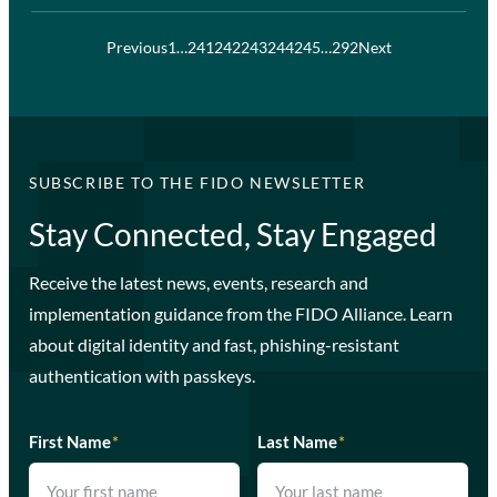
Previous
1
…
241
242
243
244
245
…
292
Next
SUBSCRIBE TO THE FIDO NEWSLETTER
Stay Connected, Stay Engaged
Receive the latest news, events, research and
implementation guidance from the FIDO Alliance. Learn
about digital identity and fast, phishing-resistant
authentication with passkeys.
First Name
*
Last Name
*